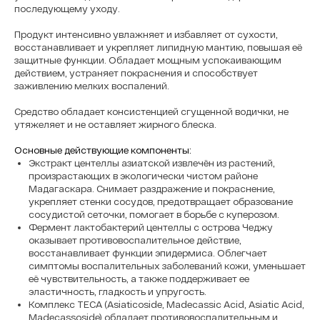
последующему уходу.
Продукт интенсивно увлажняет и избавляет от сухости,
восстанавливает и укрепляет липидную мантию, повышая её
защитные функции. Обладает мощным успокаивающим
действием, устраняет покраснения и способствует
заживлению мелких воспалений.
Средство обладает консистенцией сгущенной водички, не
утяжеляет и не оставляет жирного блеска.
Основные действующие компоненты:
Экстракт центеллы азиатской извлечён из растений,
произрастающих в экологически чистом районе
Мадагаскара. Снимает раздражение и покраснение,
укрепляет стенки сосудов, предотвращает образование
сосудистой сеточки, помогает в борьбе с куперозом.
Фермент лактобактерий центеллы с острова Чеджу
оказывает противовоспалительное действие,
восстанавливает функции эпидермиса. Облегчает
симптомы воспалительных заболеваний кожи, уменьшает
её чувствительность, а также поддерживает ее
эластичность, гладкость и упругость.
Комплекс TECA (Asiaticoside, Madecassic Acid, Asiatic Acid,
Madecassoside) обладает противовоспалительным и