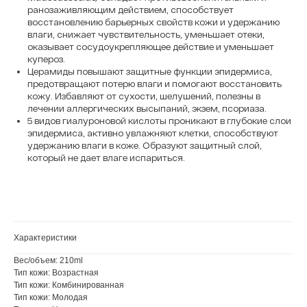
ранозаживляющим действием, способствует
восстановлению барьерных свойств кожи и удержанию
влаги, снижает чувствительность, уменьшает отеки,
оказывает сосудоукрепляющее действие и уменьшает
купероз.
Церамиды повышают защитные функции эпидермиса,
предотвращают потерю влаги и помогают восстановить
кожу. Избавляют от сухости, шелушений, полезны в
лечении аллергических высыпаний, экзем, псориаза.
5 видов гиалуроновой кислоты проникают в глубокие слои
эпидермиса, активно увлажняют клетки, способствуют
удержанию влаги в коже. Образуют защитный слой,
который не дает влаге испариться.
Характеристики
Вес/объем: 210ml
Тип кожи: Возрастная
Тип кожи: Комбинированная
Тип кожи: Молодая