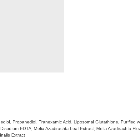
diol, Propanediol, Tranexamic Acid, Liposomal Glutathione, Purified wat
act, Disodium EDTA, Melia Azadirachta Leaf Extract, Melia Azadirachta F
nalis Extract