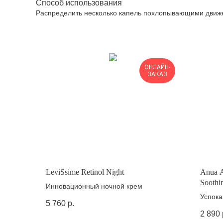
Способ использования
Распределить несколько капель похлопывающими движе
ОНЛАЙН-
ЗАКАЗ
LeviSsime Retinol Night
Anua A
Soothi
Инновационный ночной крем
Успока
5 760
р.
азелаи
2 890