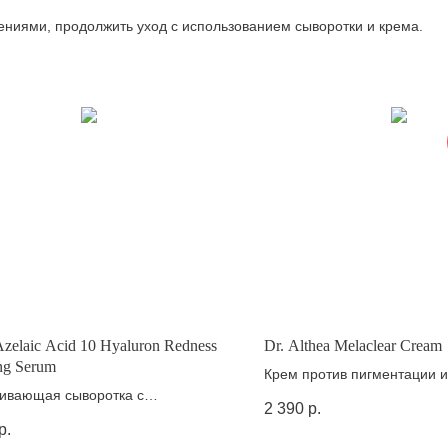
ниями, продолжить уход с использованием сыворотки и крема.
zelaic Acid 10 Hyaluron Redness
Dr. Althea Melaclear Cream
ng Serum
Крем против пигментации и
ивающая сыворотка с
транексамовой кислотой и
2 390
р.
новой кислотой
ниацинамидом
р.