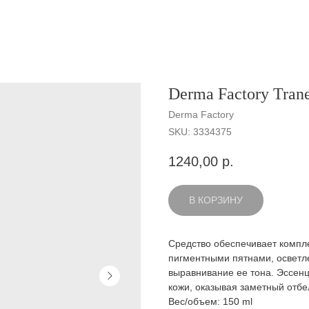
Derma Factory Tran
Derma Factory
SKU:
3334375
1240,00
р.
В КОРЗИНУ
Средство обеспечивает компле
пигментными пятнами, осветле
выравнивание ее тона. Эссенц
кожи, оказывая заметный отб
Вес/объем: 150 ml