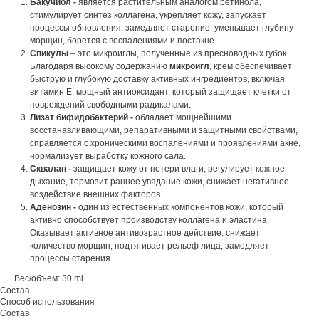
Бакучиол -
является растительным аналогом ретинола,
стимулирует синтез коллагена, укрепляет кожу, запускает
процессы обновления, замедляет старение, уменьшает глубину
морщин, борется с воспалениями и постакне.
Спикулы
– это микроиглы, полученные из пресноводных губок.
Благодаря высокому содержанию
микроигл
, крем обеспечивает
быструю и глубокую доставку активных ингредиентов, включая
витамин Е, мощный антиоксидант, который защищает клетки от
повреждений свободными радикалами.
Лизат бифидобактерий -
обладает мощнейшими
восстанавливающими, репаративными и защитными свойствами,
справляется с хроническими воспалениями и проявлениями акне,
нормализует выработку кожного сала.
Сквалан -
защищает кожу от потери влаги, регулирует кожное
дыхание, тормозит раннее увядание кожи, снижает негативное
воздействие внешних факторов.
Аденозин -
один из естественных компонентов кожи, который
активно способствует производству коллагена и эластина.
Оказывает активное антивозрастное действие: снижает
количество морщин, подтягивает рельеф лица, замедляет
процессы старения.
Вес/объем: 30 ml
Состав
Способ использования
Состав