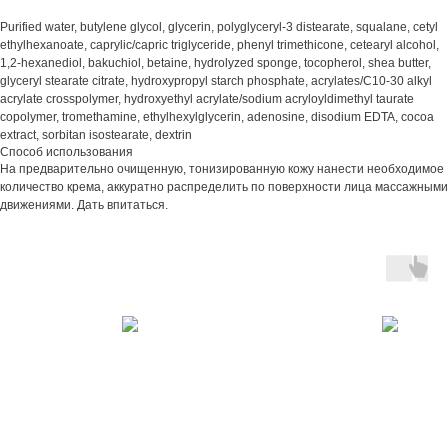
Purified water, butylene glycol, glycerin, polyglyceryl-3 distearate, squalane, cetyl
ethylhexanoate, caprylic/capric triglyceride, phenyl trimethicone, cetearyl alcohol,
1,2-hexanediol, bakuchiol, betaine, hydrolyzed sponge, tocopherol, shea butter,
glyceryl stearate citrate, hydroxypropyl starch phosphate, acrylates/C10-30 alkyl
acrylate crosspolymer, hydroxyethyl acrylate/sodium acryloyldimethyl taurate
copolymer, tromethamine, ethylhexylglycerin, adenosine, disodium EDTA, cocoa
extract, sorbitan isostearate, dextrin
Способ использования
На предварительно очищенную, тонизированную кожу нанести необходимое
количество крема, аккуратно распределить по поверхности лица массажными
движениями. Дать впитаться.