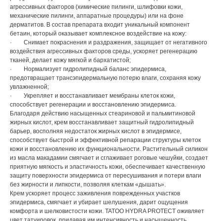
агрессивных факторов (химические пилинги, шлифовки кожи,
механические пилинги, аппаратные процедуры) или на фоне
дерматитов. В состав препарата входит уникальный компонент
бетаин, который оказывает комплексное воздействие на кожу:
· Снимает покраснения и раздражения, защищает от негативного
воздействия агрессивных факторов среды, ускоряет регенерацию
тканей, делает кожу мягкой и бархатистой;
· Нормализует гидролипидный баланс эпидермиса,
предотвращает трансэпидермальную потерю влаги, сохраняя кожу
увлажненной;
· Укрепляет и восстанавливает мембраны клеток кожи,
способствует регенерации и восстановлению эпидермиса.
Благодаря действию насыщенных стеариновой и пальмитиновой
жирных кислот, крем восстанавливает защитный гидролипидный
барьер, восполняя недостаток жирных кислот в эпидермисе,
способствует быстрой и эффективной репарации структуры клеток
кожи и восстановлению их функциональности. Растительный силикон
из масла макадамии смягчает и сглаживает роговые чешуйки, создает
приятную мягкость и эластичность кожи, обеспечивает качественную
защиту поверхности эпидермиса от пересушивания и потери влаги
без жирности и липкости, позволяя клеткам «дышать».
Крем ускоряет процесс заживления поврежденных участков
эпидермиса, смягчает и убирает шелушения, дарит ощущения
комфорта и шелковистости кожи. TATOO HYDRA PROTECT оживляет
цвет татуировок, придавая им интенсивность и насыщенность,