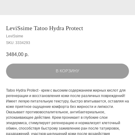
LeviSsime Tatoo Hydra Protect
LeviSsime
SKU:
3334293
3484,00
р.
В КОРЗИНУ
Tatoo Hydra Protect - крем с высоким содержанием жирных кислот для
регенерации и восстановления кожи после различных повреждений!
Имеет легкую питательную текстуру, быстро впитывается, оставляя на
коже приятное ощущение комфорта без жирности и липкости.
Оказывает противовоспалительное, антибактериальное,
успокаивающее действие. Крем проникает в глубокие слои
эпидермиса, стимулирует регенерацию и нормализует клеточный
обмен, способствуя быстрому заживлению ран после татуировок,
раздражений, участков шелушений кожи после воздействия