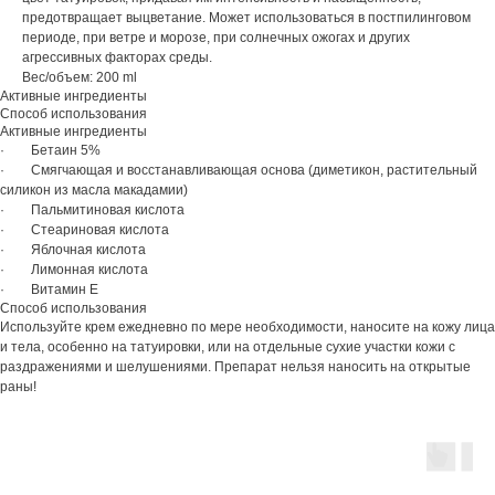
предотвращает выцветание. Может использоваться в постпилинговом
периоде, при ветре и морозе, при солнечных ожогах и других
агрессивных факторах среды.
Вес/объем: 200 ml
Активные ингредиенты
Способ использования
Активные ингредиенты
· Бетаин 5%
· Смягчающая и восстанавливающая основа (диметикон, растительный
силикон из масла макадамии)
· Пальмитиновая кислота
· Стеариновая кислота
· Яблочная кислота
· Лимонная кислота
· Витамин Е
Способ использования
Используйте крем ежедневно по мере необходимости, наносите на кожу лица
и тела, особенно на татуировки, или на отдельные сухие участки кожи с
раздражениями и шелушениями. Препарат нельзя наносить на открытые
раны!