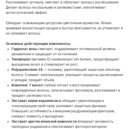
Разглаживает кутикулу, смягчает и облегчает процесс расчёсывания.
Делает волосы послушными и шелковистыми, обеспечивает
антистатический эффект.
Обладает освежающим цитрусово-цветочным ароматом. Лёгкая
кремовая консистенция продукта быстро впитывается, не утяжеляет и
не склеивает волосы.
Основные действующие компоненты:
Гидролат розы
смягчает, поддерживает оптимальный уровень
увлажнения и защищает от истончения.
Токоферол
(витамин Е) нормализует pH-баланс, предотвращает
выпадение волос и стимулирует их рост.
Polyquaternium-10
— полимер, укрепляющий защитную оболочку
волоса. Снимает электризацию, упрощает процессы расчесывания
и укладки, придаёт объём.
Комплекс 7 масел
глубоко питает и восстанавливает
повреждённые волосы, запечатывает фолликулу, разглаживает и
придаёт шелковистость.
Экстракт корня кодонопсиса
обладает укрепляющим и
тонизирующим свойством, усиливает защитные функции.
Повышает устойчивость к внешним раздражающим факторам,
снижает ломкость и выпадение.
Экстракт цветов японской жимолости
блокирует активность
свободных радикалов и обеспечивает фотопротекторное