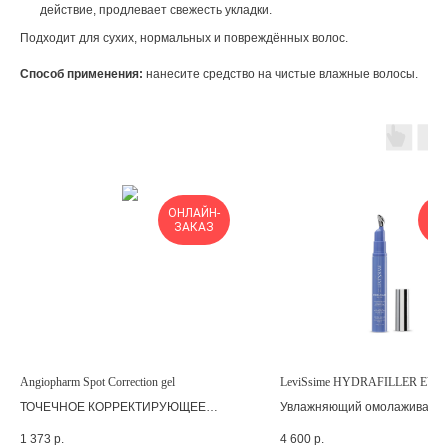
действие, продлевает свежесть укладки.
Подходит для сухих, нормальных и повреждённых волос.
Способ применения:
нанесите средство на чистые влажные волосы.
ОНЛАЙН-
ОН
ЗАКАЗ
З
Angiopharm Spot Correction gel
LeviSsime HYDRAFILLER EYE
ТОЧЕЧНОЕ КОРРЕКТИРУЮЩЕЕ
Увлажняющий омолаживающ
СРЕДСТВО
для контура глаз
1 373
р.
4 600
р.