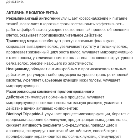
действие.
АКТИВНЫЕ КОМПОНЕНТЫ:
Рекомбинантный ангиогенин
улучшает кровоснабжение и питание
тканей, позволяет в короткие сроки восстановить эффективность
работы фибробластов, ускоряет естественный процесс обновления
клеток, оказывает противовоспалительное действие;
Трипептид меди
способствует росту волосяных фолликулов,
сокращает выпадение волос, увеличивает густоту и толщину волос,
продлевает жизненный цикл роста волос, улучшает микроциркуляцию
в коже головы, увеличивает синтез коллагена - основного структурного
белка волос, обеспечивающего их эластичность;
Ниацинамид
обладает антимикробным и противовоспалительным
действием, регулирует себопродукцию на уровне транс-ретиноевой
кислоты, укрепляет барьерные функции кожи головы, улучшает
микроциркуляцию;
Разогревающий компонент пролонгированного
действия
стимулирует обменные процессы, улучшает
микроциркуляцию, снижает воспалительную реакцию, усиливает
действие других активных компонентов;
Biotinoyl Tripeptide-1
улучшает процесс микроциркуляции, борется с
процессом старения фолликулов, предотвращая выпадение волос,
снижает активность фермента 5-α–редуктазы, приводящего к
алопеции, стимулирует клеточный метаболизм, способствует
пролиферации кератиноцитов волосяных луковиц, стимулирует